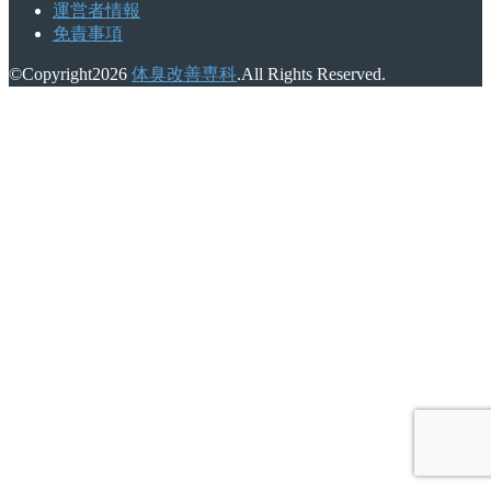
運営者情報
免責事項
©Copyright2026
体臭改善専科
.All Rights Reserved.