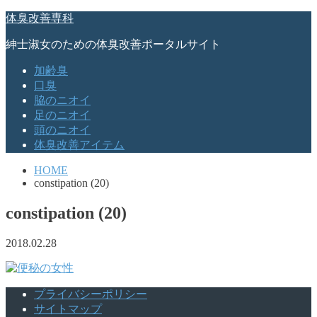
体臭改善専科
紳士淑女のための体臭改善ポータルサイト
加齢臭
口臭
脇のニオイ
足のニオイ
頭のニオイ
体臭改善アイテム
HOME
constipation (20)
constipation (20)
2018.02.28
プライバシーポリシー
サイトマップ