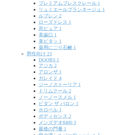
プレミアムブレスクレール
1
リュミエールブランネージュ
1
ルブレン
2
ローズドレス
1
息ピュア
1
美歯口
1
臭ピタッ
1
薬用にごり石鹸
1
男性向け
23
DOORS
1
アジカ
2
アロンザ
1
ガレイド
4
ジーノストーリア
1
トリムクール
2
ノーノースメル
1
ビダン ザ バロン
1
ホロベル
1
ボディセンス
2
メンズデオ8400
3
最後の門番
1