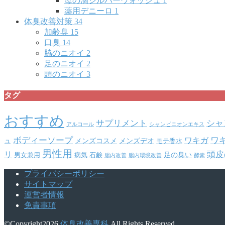
母の滴シルバーウォッシュ
1
薬用デニーロ
1
体臭改善対策
34
加齢臭
15
口臭
14
脇のニオイ
2
足のニオイ
2
頭のニオイ
3
タグ
おすすめ
サプリメント
シャ
アルコール
シャンピニオンエキス
ボディーソープ
ワ
ワキガ
ュ
メンズコスメ
メンズデオ
モテ香水
男性用
頭皮
リ
足の臭い
男女兼用
病気
石鹸
腸内改善
腸内環境改善
酵素
プライバシーポリシー
サイトマップ
運営者情報
免責事項
©Copyright2026
体臭改善専科
.All Rights Reserved.