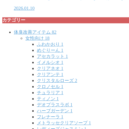
2026.01.10
カテゴリー
体臭改善アイテム
82
女性向け
18
ふわかおり
1
めぐりーん
1
アセカラット
1
イメルシオ
1
クリアネオ
1
クリアンテ
1
クリスタルローズ
2
クロノセル
1
チュラリア
1
ティノン
1
デオプラスラボ
1
ハーブガーデン
1
フレナーラ
1
メトラッセクリアソープ
1
レディーズジャスミン
1