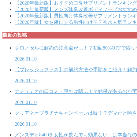
【2020年最新版】おすすめ口臭サプリメントランキング
【2020年最新版】メンズ体臭改善ボディソープおすす
【2020年最新版】男性向け体臭改善サプリメントラン
【2020年版】女を虜にする男性向けモテ香水人気ランキ
最近の投稿
クロノセルに解約の注意点が…！？初回80%OFFで縛
2026.01.10
【ブレッシュプラス】の解約方法や手順をご紹介！解約
2026.01.10
ナチュデオの口コミ・評判は嘘…！？効果があるのか実
2026.01.10
クリアネオプラチナキャンペーンは嘘！？デマだと噂さ
2026.01.10
メンズデオ8400を女性が飲んでも効果ない…は本当な