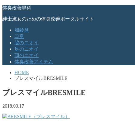
体臭改善専科
紳士淑女のための体臭改善ポータルサイト
加齢臭
口臭
脇のニオイ
足のニオイ
頭のニオイ
体臭改善アイテム
HOME
ブレスマイルBRESMILE
ブレスマイルBRESMILE
2018.03.17