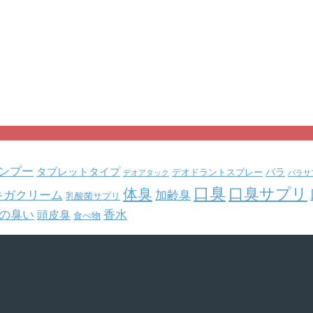
ンプー
タブレットタイプ
バラ
デオドラントスプレー
デオアタック
バラサ
口臭
口臭サプリ
体臭
キガクリーム
加齢臭
乳酸菌サプリ
の臭い
香水
頭皮臭
食べ物