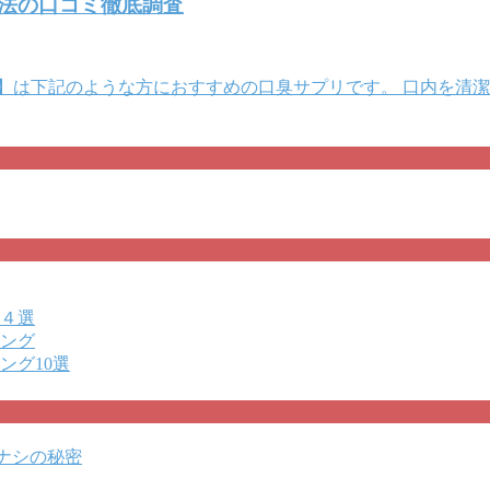
法の口コミ徹底調査
】は下記のような方におすすめの口臭サプリです。 口内を清潔
め４選
キング
ング10選
りナシの秘密