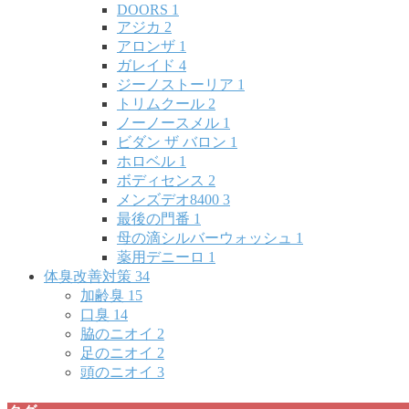
DOORS
1
アジカ
2
アロンザ
1
ガレイド
4
ジーノストーリア
1
トリムクール
2
ノーノースメル
1
ビダン ザ バロン
1
ホロベル
1
ボディセンス
2
メンズデオ8400
3
最後の門番
1
母の滴シルバーウォッシュ
1
薬用デニーロ
1
体臭改善対策
34
加齢臭
15
口臭
14
脇のニオイ
2
足のニオイ
2
頭のニオイ
3