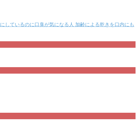
にしているのに口臭が気になる人 加齢による乾きを口内にも