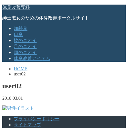
体臭改善専科
紳士淑女のための体臭改善ポータルサイト
加齢臭
口臭
脇のニオイ
足のニオイ
頭のニオイ
体臭改善アイテム
HOME
user02
user02
2018.03.01
プライバシーポリシー
サイトマップ