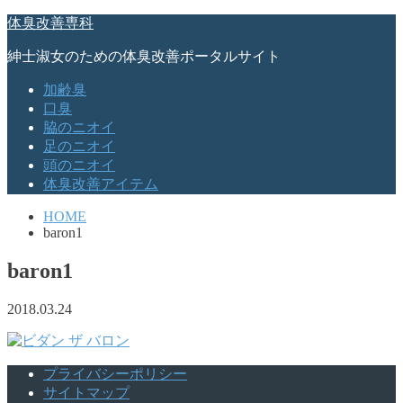
体臭改善専科
紳士淑女のための体臭改善ポータルサイト
加齢臭
口臭
脇のニオイ
足のニオイ
頭のニオイ
体臭改善アイテム
HOME
baron1
baron1
2018.03.24
プライバシーポリシー
サイトマップ