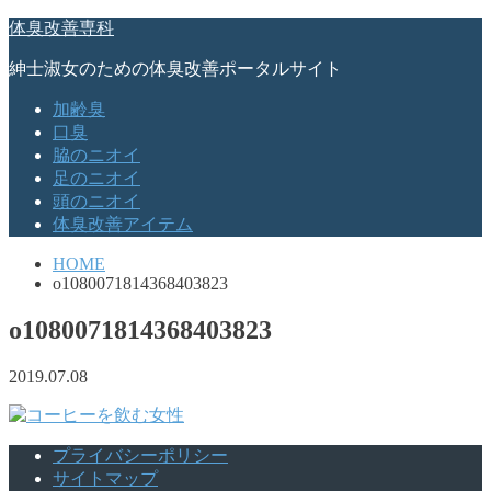
体臭改善専科
紳士淑女のための体臭改善ポータルサイト
加齢臭
口臭
脇のニオイ
足のニオイ
頭のニオイ
体臭改善アイテム
HOME
o1080071814368403823
o1080071814368403823
2019.07.08
プライバシーポリシー
サイトマップ