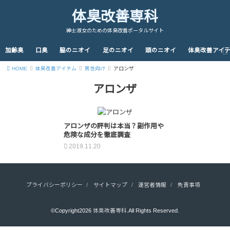
体臭改善専科
紳士淑女のための体臭改善ポータルサイト
加齢臭
口臭
脇のニオイ
足のニオイ
頭のニオイ
体臭改善アイ
HOME
体臭改善アイテム
男性向け
アロンザ
アロンザ
アロンザの評判は本当？副作用や
危険な成分を徹底調査
2019.11.20
プライバシーポリシー
サイトマップ
運営者情報
免責事項
©Copyright2026
体臭改善専科
.All Rights Reserved.