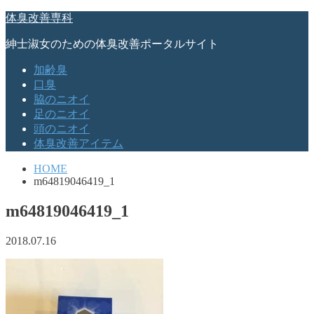
体臭改善専科
紳士淑女のための体臭改善ポータルサイト
加齢臭
口臭
脇のニオイ
足のニオイ
頭のニオイ
体臭改善アイテム
HOME
m64819046419_1
m64819046419_1
2018.07.16