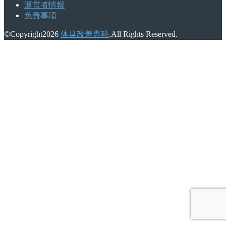
運営者情報
免責事項
©Copyright2026
体臭改善専科
.All Rights Reserved.