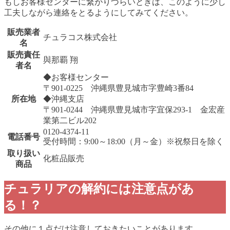
もしお客様センターに繋がりづらいときは、このように少し
工夫しながら連絡をとるようにしてみてください。
販売業者
チュラコス株式会社
名
販売責任
與那覇 翔
者名
◆お客様センター
〒901-0225 沖縄県豊見城市字豊崎3番84
所在地
◆沖縄支店
〒901-0244 沖縄県豊見城市字宜保293-1 金宏産
業第二ビル202
0120-4374-11
電話番号
受付時間：9:00～18:00（月～金）※祝祭日を除く
取り扱い
化粧品販売
商品
チュラリアの解約には注意点があ
る！？
その他に１点だけ注意しておきたいことがあります。