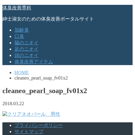
体臭改善専科
紳士淑女のための体臭改善ポータルサイト
加齢臭
口臭
脇のニオイ
足のニオイ
頭のニオイ
体臭改善アイテム
HOME
cleaneo_pearl_soap_fv01x2
cleaneo_pearl_soap_fv01x2
2018.03.22
プライバシーポリシー
サイトマップ