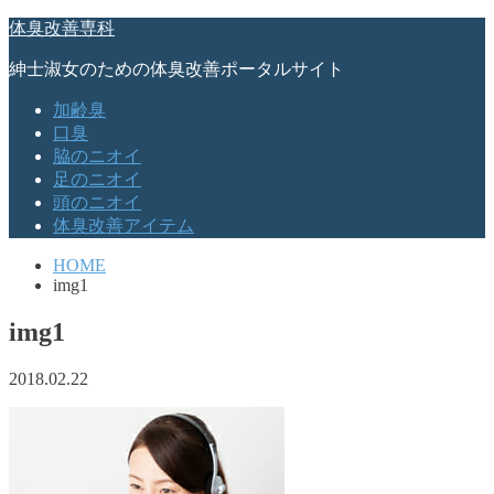
体臭改善専科
紳士淑女のための体臭改善ポータルサイト
加齢臭
口臭
脇のニオイ
足のニオイ
頭のニオイ
体臭改善アイテム
HOME
img1
img1
2018.02.22