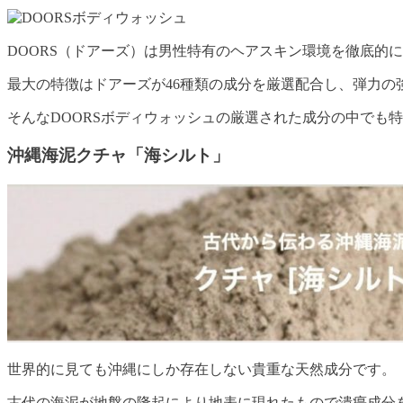
DOORS（ドアーズ）は男性特有のヘアスキン環境を徹底的
最大の特徴はドアーズが46種類の成分を厳選配合し、弾力
そんなDOORSボディウォッシュの厳選された成分の中でも
沖縄海泥クチャ「海シルト」
世界的に見ても沖縄にしか存在しない貴重な天然成分です。
古代の海泥が地盤の隆起により地表に現れたもので潰瘍成分