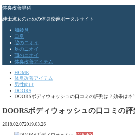
体臭改善専科
紳士淑女のための体臭改善ポータルサイト
加齢臭
口臭
脇のニオイ
足のニオイ
頭のニオイ
体臭改善アイテム
HOME
体臭改善アイテム
男性向け
DOORS
DOORSボディウォッシュの口コミの評判は？効果は本
DOORSボディウォッシュの口コミの
2018.02.07
2019.03.26
DOORS