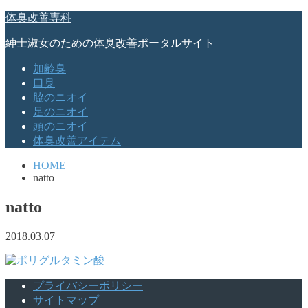
体臭改善専科
紳士淑女のための体臭改善ポータルサイト
加齢臭
口臭
脇のニオイ
足のニオイ
頭のニオイ
体臭改善アイテム
HOME
natto
natto
2018.03.07
プライバシーポリシー
サイトマップ