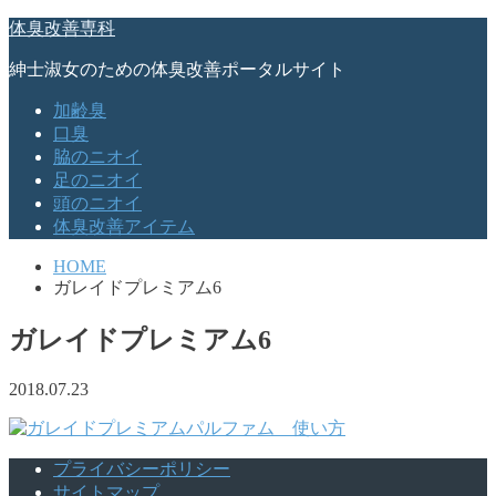
体臭改善専科
紳士淑女のための体臭改善ポータルサイト
加齢臭
口臭
脇のニオイ
足のニオイ
頭のニオイ
体臭改善アイテム
HOME
ガレイドプレミアム6
ガレイドプレミアム6
2018.07.23
プライバシーポリシー
サイトマップ