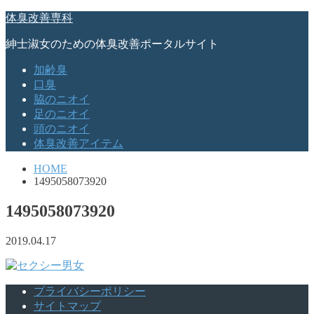
体臭改善専科
紳士淑女のための体臭改善ポータルサイト
加齢臭
口臭
脇のニオイ
足のニオイ
頭のニオイ
体臭改善アイテム
HOME
1495058073920
1495058073920
2019.04.17
プライバシーポリシー
サイトマップ