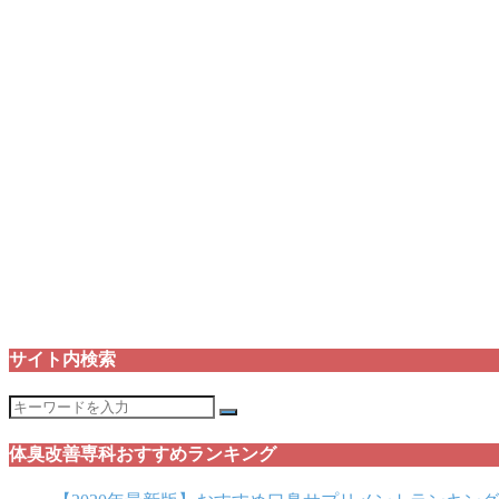
サイト内検索
体臭改善専科おすすめランキング