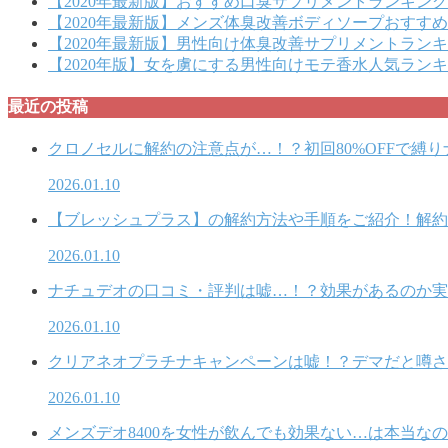
【2020年最新版】おすすめ口臭サプリメントランキング
【2020年最新版】メンズ体臭改善ボディソープおすす
【2020年最新版】男性向け体臭改善サプリメントラン
【2020年版】女を虜にする男性向けモテ香水人気ランキ
最近の投稿
クロノセルに解約の注意点が…！？初回80%OFFで縛
2026.01.10
【ブレッシュプラス】の解約方法や手順をご紹介！解約
2026.01.10
ナチュデオの口コミ・評判は嘘…！？効果があるのか実
2026.01.10
クリアネオプラチナキャンペーンは嘘！？デマだと噂さ
2026.01.10
メンズデオ8400を女性が飲んでも効果ない…は本当な