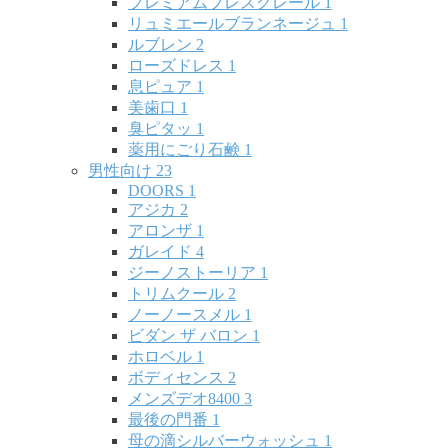
プレミアムブレスクレール
1
リュミエールブランネージュ
1
ルブレン
2
ローズドレス
1
息ピュア
1
美歯口
1
臭ピタッ
1
薬用にごり石鹸
1
男性向け
23
DOORS
1
アジカ
2
アロンザ
1
ガレイド
4
ジーノストーリア
1
トリムクール
2
ノーノースメル
1
ビダン ザ バロン
1
ホロベル
1
ボディセンス
2
メンズデオ8400
3
最後の門番
1
母の滴シルバーウォッシュ
1