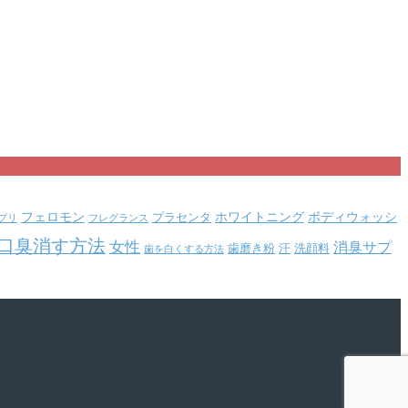
フェロモン
ホワイトニング
ボディウォッシ
プラセンタ
プリ
フレグランス
口臭消す方法
女性
消臭サプ
歯磨き粉
汗
洗顔料
歯を白くする方法