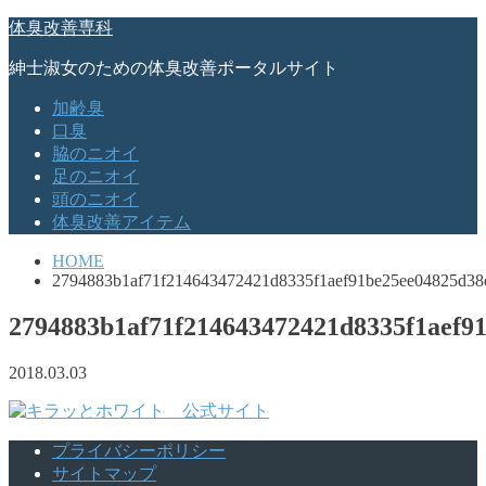
体臭改善専科
紳士淑女のための体臭改善ポータルサイト
加齢臭
口臭
脇のニオイ
足のニオイ
頭のニオイ
体臭改善アイテム
HOME
2794883b1af71f214643472421d8335f1aef91be25ee04825d38
2794883b1af71f214643472421d8335f1aef9
2018.03.03
プライバシーポリシー
サイトマップ