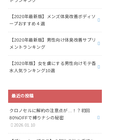
トランキング
【2020年最新版】メンズ体臭改善ボディソ
ープおすすめ４選
【2020年最新版】男性向け体臭改善サプリ
メントランキング
【2020年版】女を虜にする男性向けモテ香
水人気ランキング10選
最近の投稿
クロノセルに解約の注意点が…！？初回
80%OFFで縛りナシの秘密
2026.01.10