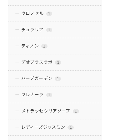
クロノセル
1
チュラリア
1
ティノン
1
デオプラスラボ
1
ハーブガーデン
1
フレナーラ
1
メトラッセクリアソープ
1
レディーズジャスミン
1