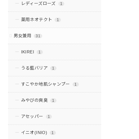
レディーズローズ
1
薬用ネオテクト
1
男女兼用
31
IKIREI
1
うる藍バリア
1
すこやか地肌シャンプー
1
みやびの爽臭
1
アセッパー
1
イニオ(INIO)
1