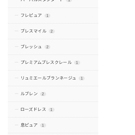
フレピュア
1
ブレスマイル
2
ブレッシュ
2
プレミアムブレスクレール
1
リュミエールブランネージュ
1
ルブレン
2
ローズドレス
1
息ピュア
1