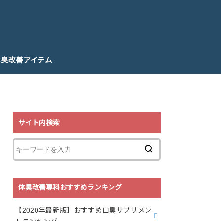
体臭改善アイテム
サイト内検索
体臭改善専科おすすめランキング
【2020年最新版】おすすめ口臭サプリメン