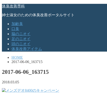
体臭改善専科
紳士淑女のための体臭改善ポータルサイト
加齢臭
口臭
脇のニオイ
足のニオイ
頭のニオイ
体臭改善アイテム
HOME
2017-06-06_163715
2017-06-06_163715
2018.03.05