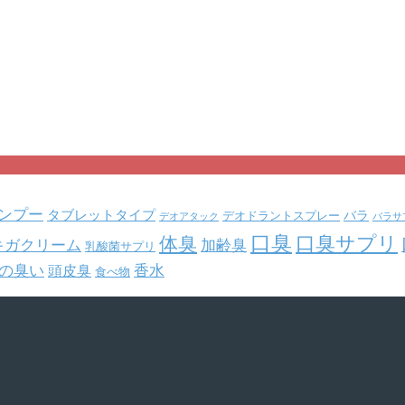
ンプー
タブレットタイプ
バラ
デオドラントスプレー
デオアタック
バラサ
口臭
口臭サプリ
体臭
キガクリーム
加齢臭
乳酸菌サプリ
の臭い
香水
頭皮臭
食べ物