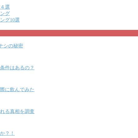
め４選
キング
ング10選
りナシの秘密
条件はあるの？
際に飲んでみた
れる真相を調査
のか？！