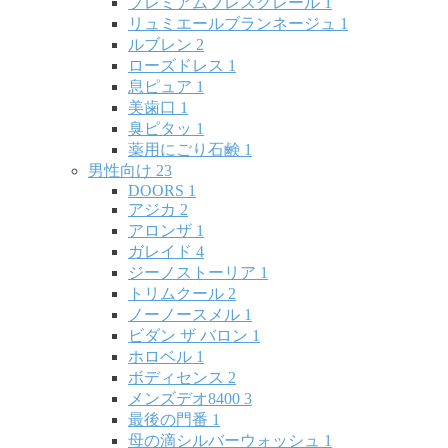
プレミアムブレスクレール
1
リュミエールブランネージュ
1
ルブレン
2
ローズドレス
1
息ピュア
1
美歯口
1
臭ピタッ
1
薬用にごり石鹸
1
男性向け
23
DOORS
1
アジカ
2
アロンザ
1
ガレイド
4
ジーノストーリア
1
トリムクール
2
ノーノースメル
1
ビダン ザ バロン
1
ホロベル
1
ボディセンス
2
メンズデオ8400
3
最後の門番
1
母の滴シルバーウォッシュ
1