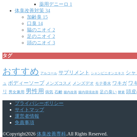
薬用デニーロ
1
体臭改善対策
34
加齢臭
15
口臭
14
脇のニオイ
2
足のニオイ
2
頭のニオイ
3
タグ
おすすめ
サプリメント
シャ
アルコール
シャンピニオンエキス
ボディーソープ
ワ
ワキガ
ュ
メンズコスメ
メンズデオ
モテ香水
男性用
頭皮
リ
足の臭い
男女兼用
病気
石鹸
腸内改善
腸内環境改善
酵素
プライバシーポリシー
サイトマップ
運営者情報
免責事項
©Copyright2026
体臭改善専科
.All Rights Reserved.