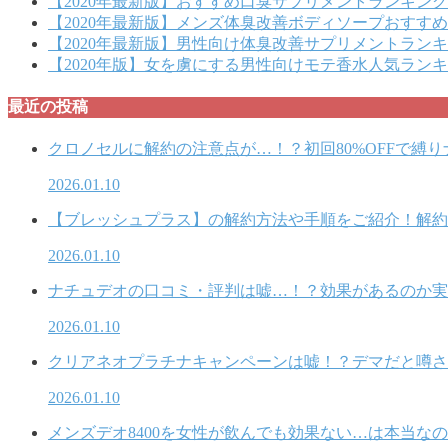
【2020年最新版】おすすめ口臭サプリメントランキング
【2020年最新版】メンズ体臭改善ボディソープおすす
【2020年最新版】男性向け体臭改善サプリメントラン
【2020年版】女を虜にする男性向けモテ香水人気ランキ
最近の投稿
クロノセルに解約の注意点が…！？初回80%OFFで縛
2026.01.10
【ブレッシュプラス】の解約方法や手順をご紹介！解約
2026.01.10
ナチュデオの口コミ・評判は嘘…！？効果があるのか実
2026.01.10
クリアネオプラチナキャンペーンは嘘！？デマだと噂さ
2026.01.10
メンズデオ8400を女性が飲んでも効果ない…は本当な