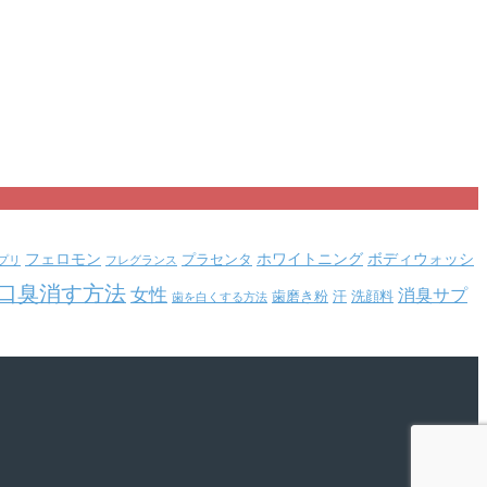
フェロモン
ホワイトニング
ボディウォッシ
プラセンタ
プリ
フレグランス
口臭消す方法
女性
消臭サプ
歯磨き粉
汗
洗顔料
歯を白くする方法