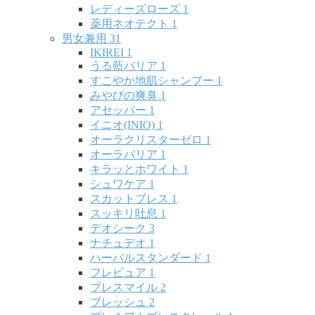
レディーズローズ
1
薬用ネオテクト
1
男女兼用
31
IKIREI
1
うる藍バリア
1
すこやか地肌シャンプー
1
みやびの爽臭
1
アセッパー
1
イニオ(INIO)
1
オーラクリスターゼロ
1
オーラバリア
1
キラッとホワイト
1
シュワケア
1
スカットブレス
1
スッキリ吐息
1
デオシーク
3
ナチュデオ
1
ハーバルスタンダード
1
フレピュア
1
ブレスマイル
2
ブレッシュ
2