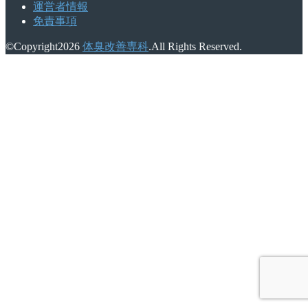
運営者情報
免責事項
©Copyright2026
体臭改善専科
.All Rights Reserved.