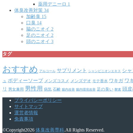
薬用デニーロ
1
体臭改善対策
34
加齢臭
15
口臭
14
脇のニオイ
2
足のニオイ
2
頭のニオイ
3
タグ
おすすめ
サプリメント
シャ
アルコール
シャンピニオンエキス
ボディーソープ
ワ
ワキガ
ュ
メンズコスメ
メンズデオ
モテ香水
男性用
頭皮
リ
足の臭い
男女兼用
病気
石鹸
腸内改善
腸内環境改善
酵素
プライバシーポリシー
サイトマップ
運営者情報
免責事項
©Copyright2026
体臭改善専科
.All Rights Reserved.