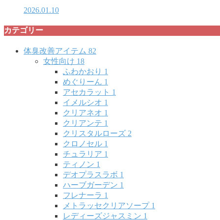
2026.01.10
カテゴリー
体臭改善アイテム
82
女性向け
18
ふわかおり
1
めぐりーん
1
アセカラット
1
イメルシオ
1
クリアネオ
1
クリアンテ
1
クリスタルローズ
2
クロノセル
1
チュラリア
1
ティノン
1
デオプラスラボ
1
ハーブガーデン
1
フレナーラ
1
メトラッセクリアソープ
1
レディーズジャスミン
1