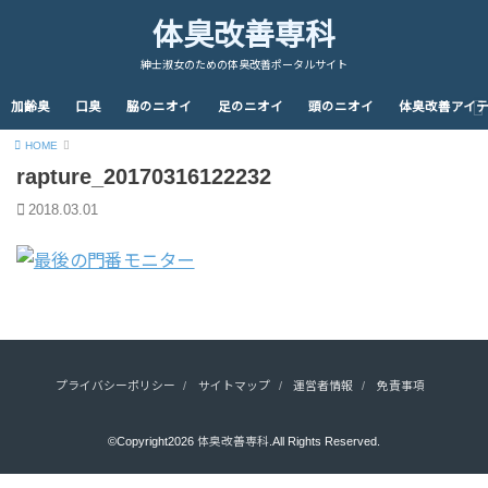
体臭改善専科
紳士淑女のための体臭改善ポータルサイト
加齢臭
口臭
脇のニオイ
足のニオイ
頭のニオイ
体臭改善アイ
HOME
rapture_20170316122232
2018.03.01
プライバシーポリシー
サイトマップ
運営者情報
免責事項
©Copyright2026
体臭改善専科
.All Rights Reserved.