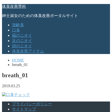
体臭改善専科
紳士淑女のための体臭改善ポータルサイト
加齢臭
口臭
脇のニオイ
足のニオイ
頭のニオイ
体臭改善アイテム
HOME
breath_01
breath_01
2019.03.25
プライバシーポリシー
サイトマップ