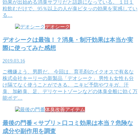
効果が出始める消臭サプリだと話題になっている。 １日１
粒飲むだけで、95％以上の人が臭ピタッの効果を実感してい
る…
デオシーク
デオシークは最強！？消臭・制汗効果は本当か実
際に使ってみた感想
2019.03.16
ご機嫌よう、男爵だ。 今回は、育毛剤のイクオスで有名な
株式会社キーリーの新製品「デオシーク」 男性も女性も分
け隔てなく使うことができる。 ニキビ予防やワキガ、汗
臭、加齢臭、足、デリケートゾーンなどの体臭全般に効く万
能ボデ…
体臭改善アイテム
最後の門番＜サプリ＞口コミ効果は本当？危険な
成分や副作用を調査