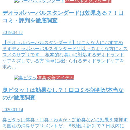
ハーバルスタンダード
デオラボハーバルスタンダードは効果ある？！口
コミ・評判を徹底調査
2019.04.17
【デオラボハーバルスタンダード】はこんな人におすすめ
まずデオラボハーバルスタンダードは以下のような方にオス
スメのサプリです。 根本的な臭いに対処するデオドランド
ケアを探している方 簡単に続けられるデオドランドケアを
求め…
体臭改善アイテム
臭ピタッ！は効果なし？！口コミや評判が本当な
のか徹底調査
2020.01.14
臭ピタッは体臭・口臭・わきが・加齢臭などに効果を発揮す
る国産の消臭サプリメントだ。 即効性も評判で７日以内に