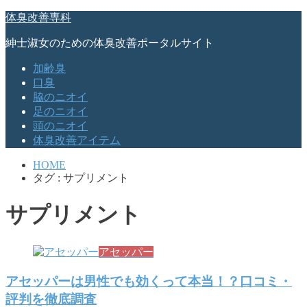
体臭改善専科
紳士淑女のための体臭改善ポータルサイト
加齢臭
口臭
脇のニオイ
足のニオイ
頭のニオイ
体臭改善アイテム
HOME
タグ : サプリメント
サプリメント
アセッパー
アセッパーは男性でも効くって本当！？口コミ・
評判を徹底調査