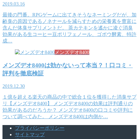
2019.03.16
最後の門番。RPGゲームに出てきそうなネーミングだが、加
齢臭の原因であるノネナールを減らすための栄養素を豊富に
含んだ体臭サプリメントだ。 茶カテキンを遙かに凌ぐ消臭
効果がある生コーヒー豆ポリフェノール、ゴボウ酵素、特許
成…
メンズデオ8400
メンズデオ8400は効かないって本当？！口コミ・
評判を徹底検証
2019.12.30
１億を超える楽天の商品の中で総合１位を獲得した消臭サプ
リ【メンズデオ8400】 メンズデオ8400の効果は評判通りの
効果があるのだろうか？ メンズデオ8400の口コミや評判に
ついて調べてみた。 メンズデオ8400は内側か…
プライバシーポリシー
サイトマップ