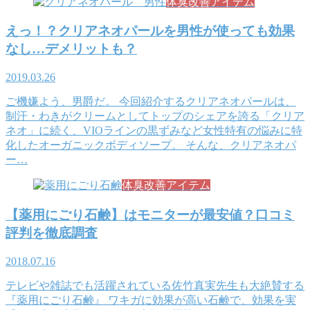
体臭改善アイテム
えっ！？クリアネオパールを男性が使っても効果
なし…デメリットも？
2019.03.26
ご機嫌よう、男爵だ。 今回紹介するクリアネオパールは、
制汗・わきがクリームとしてトップのシェアを誇る「クリア
ネオ」に続く、VIOラインの黒ずみなど女性特有の悩みに特
化したオーガニックボディソープ。 そんな、クリアネオパ
ー…
体臭改善アイテム
【薬用にごり石鹸】はモニターが最安値？口コミ
評判を徹底調査
2018.07.16
テレビや雑誌でも活躍されている佐竹真実先生も大絶賛する
『薬用にごり石鹸』 ワキガに効果が高い石鹸で、効果を実