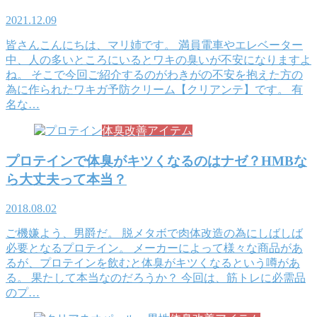
2021.12.09
皆さんこんにちは、マリ姉です。 満員電車やエレベーター
中、人の多いところにいるとワキの臭いが不安になりますよ
ね。 そこで今回ご紹介するのがわきがの不安を抱えた方の
為に作られたワキガ予防クリーム【クリアンテ】です。 有
名な…
体臭改善アイテム
プロテインで体臭がキツくなるのはナゼ？HMBな
ら大丈夫って本当？
2018.08.02
ご機嫌よう、男爵だ。 脱メタボで肉体改造の為にしばしば
必要となるプロテイン。 メーカーによって様々な商品があ
るが、プロテインを飲むと体臭がキツくなるという噂があ
る。 果たして本当なのだろうか？ 今回は、筋トレに必需品
のプ…