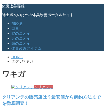
体臭改善専科
紳士淑女のための体臭改善ポータルサイト
加齢臭
口臭
脇のニオイ
足のニオイ
頭のニオイ
体臭改善アイテム
HOME
タグ : ワキガ
ワキガ
クリアンテ
クリアンテの販売店は？最安値から解約方法まで
を徹底調査！