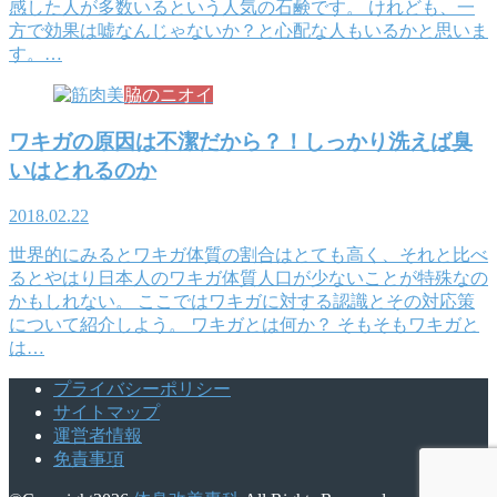
感した人が多数いるという人気の石鹸です。 けれども、一
方で効果は嘘なんじゃないか？と心配な人もいるかと思いま
す。…
脇のニオイ
ワキガの原因は不潔だから？！しっかり洗えば臭
いはとれるのか
2018.02.22
世界的にみるとワキガ体質の割合はとても高く、それと比べ
るとやはり日本人のワキガ体質人口が少ないことが特殊なの
かもしれない。 ここではワキガに対する認識とその対応策
について紹介しよう。 ワキガとは何か？ そもそもワキガと
は…
プライバシーポリシー
サイトマップ
運営者情報
免責事項