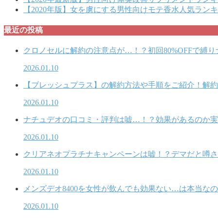
【2020年版】女を虜にする男性向けモテ香水人気ランキ
最近の投稿
クロノセルに解約の注意点が…！？初回80%OFFで縛
2026.01.10
【ブレッシュプラス】の解約方法や手順をご紹介！解約
2026.01.10
ナチュデオの口コミ・評判は嘘…！？効果があるのか実
2026.01.10
クリアネオプラチナキャンペーンは嘘！？デマだと噂さ
2026.01.10
メンズデオ8400を女性が飲んでも効果ない…は本当な
2026.01.10