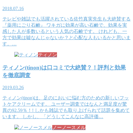
2018.07.16
テレビや雑誌でも活躍されている佐竹真実先生も大絶賛する
『薬用にごり石鹸』 ワキガに効果が高い石鹸で、効果を実
感した人が多数いるという人気の石鹸です。 けれども、一
方で効果は嘘なんじゃないか？と心配な人もいるかと思いま
す。…
ティノン
ティノン(tinon)は口コミで大絶賛？！評判と効果
を徹底調査
2019.03.26
ティノン(tinon)は、足のにおいに悩む方のための新しいフッ
トケアクリームです。 ユーザー調査ではなんと満足度が驚
異の92.59％！! しかも雑誌でも取り上げられて話題を集めて
います。 しかし、「どうしてこんなに高評価…
ノーノースメル