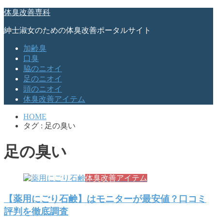
体臭改善専科
紳士淑女のための体臭改善ポータルサイト
加齢臭
口臭
脇のニオイ
足のニオイ
頭のニオイ
体臭改善アイテム
HOME
タグ : 足の臭い
足の臭い
体臭改善アイテム
【薬用にごり石鹸】はモニターが最安値？口コミ
評判を徹底調査