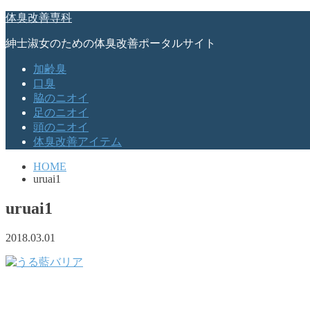
体臭改善専科
紳士淑女のための体臭改善ポータルサイト
加齢臭
口臭
脇のニオイ
足のニオイ
頭のニオイ
体臭改善アイテム
HOME
uruai1
uruai1
2018.03.01