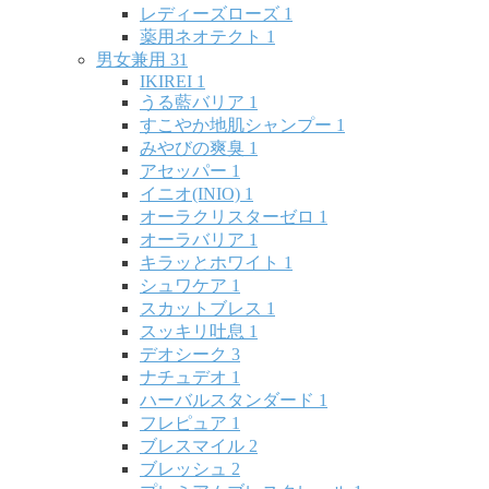
レディーズローズ
1
薬用ネオテクト
1
男女兼用
31
IKIREI
1
うる藍バリア
1
すこやか地肌シャンプー
1
みやびの爽臭
1
アセッパー
1
イニオ(INIO)
1
オーラクリスターゼロ
1
オーラバリア
1
キラッとホワイト
1
シュワケア
1
スカットブレス
1
スッキリ吐息
1
デオシーク
3
ナチュデオ
1
ハーバルスタンダード
1
フレピュア
1
ブレスマイル
2
ブレッシュ
2