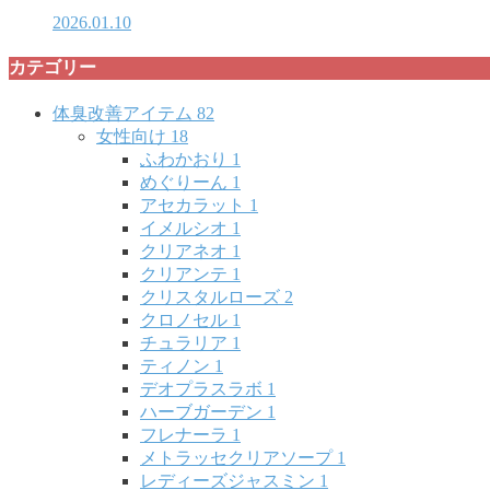
2026.01.10
カテゴリー
体臭改善アイテム
82
女性向け
18
ふわかおり
1
めぐりーん
1
アセカラット
1
イメルシオ
1
クリアネオ
1
クリアンテ
1
クリスタルローズ
2
クロノセル
1
チュラリア
1
ティノン
1
デオプラスラボ
1
ハーブガーデン
1
フレナーラ
1
メトラッセクリアソープ
1
レディーズジャスミン
1