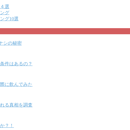
め４選
キング
ング10選
りナシの秘密
条件はあるの？
際に飲んでみた
れる真相を調査
のか？！