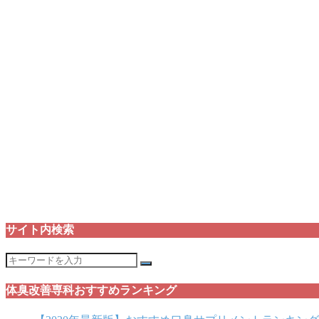
サイト内検索
体臭改善専科おすすめランキング