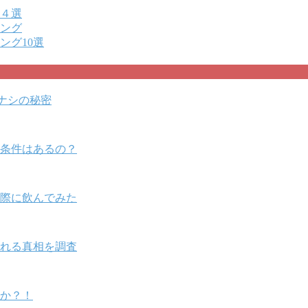
め４選
キング
ング10選
りナシの秘密
条件はあるの？
際に飲んでみた
れる真相を調査
のか？！