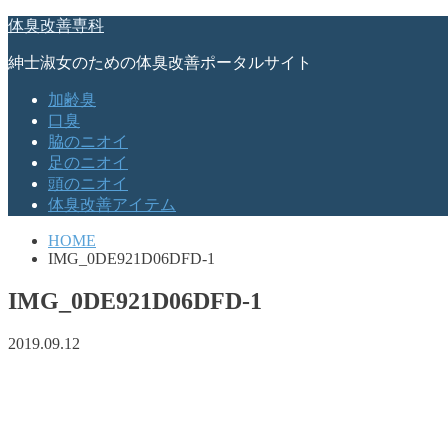
体臭改善専科
紳士淑女のための体臭改善ポータルサイト
加齢臭
口臭
脇のニオイ
足のニオイ
頭のニオイ
体臭改善アイテム
HOME
IMG_0DE921D06DFD-1
IMG_0DE921D06DFD-1
2019.09.12