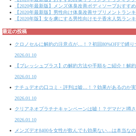
【2020年最新版】メンズ体臭改善ボディソープおすす
【2020年最新版】男性向け体臭改善サプリメントラン
【2020年版】女を虜にする男性向けモテ香水人気ランキ
最近の投稿
クロノセルに解約の注意点が…！？初回80%OFFで縛
2026.01.10
【ブレッシュプラス】の解約方法や手順をご紹介！解約
2026.01.10
ナチュデオの口コミ・評判は嘘…！？効果があるのか実
2026.01.10
クリアネオプラチナキャンペーンは嘘！？デマだと噂さ
2026.01.10
メンズデオ8400を女性が飲んでも効果ない…は本当な