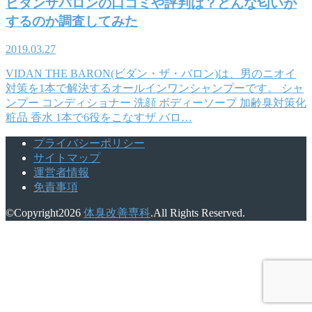
ビダンザバロンの口コミや評判は？どんな匂いが
するのか調査してみた
2019.03.27
VIDAN THE BARON(ビダン・ザ・バロン)は、男のニオイ
対策を1本で解決するオールインワンシャンプーです。 シャ
ンプー コンディショナー 洗顔 ボディーソープ 加齢臭対策化
粧品 香水 1本で6役をこなすザ バロ…
プライバシーポリシー
サイトマップ
運営者情報
免責事項
©Copyright2026
体臭改善専科
.All Rights Reserved.