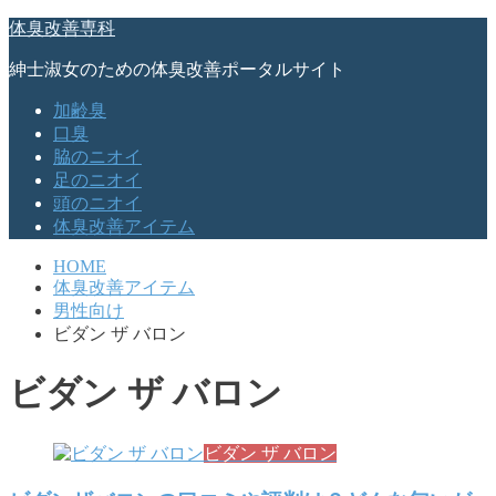
体臭改善専科
紳士淑女のための体臭改善ポータルサイト
加齢臭
口臭
脇のニオイ
足のニオイ
頭のニオイ
体臭改善アイテム
HOME
体臭改善アイテム
男性向け
ビダン ザ バロン
ビダン ザ バロン
ビダン ザ バロン