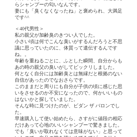
らシャンプーの匂いなんです。
妻にも「臭くなくなったね」と褒められ、大満足
です^^
＜40代男性＞
私の親父が加齢臭のきつい人でした。
小さい頃は何でこんな臭いがするんだろうと不思
議に思っていたのに、体質って遺伝するんです
ね。。
年齢を重ねるごとに、ふとした瞬間、自分からも
あの時の親父の臭いがしてビックリしました。
何となく自分には加齢臭とは無縁だと根拠のない
自信があったのでなおさらです。
このままだと周りにも自分が子供の頃に感じた思
いをさせるのか不安になったので、何かいいもの
はないかと探していました。
そんな時に見つけたのが、ビダン ザ バロンでし
た。
早速購入して使い始めたら、さすがに値段の相応
だけあって心地のいいシャンプーで驚きました。
でも「臭いが取れなくては意味がない」と思って