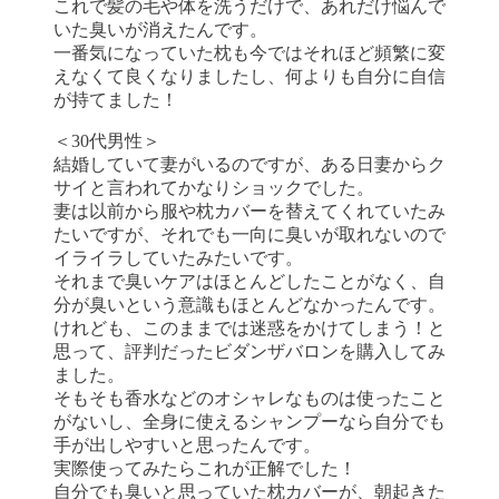
これで髪の毛や体を洗うだけで、あれだけ悩んで
いた臭いが消えたんです。
一番気になっていた枕も今ではそれほど頻繁に変
えなくて良くなりましたし、何よりも自分に自信
が持てました！
＜30代男性＞
結婚していて妻がいるのですが、ある日妻からク
サイと言われてかなりショックでした。
妻は以前から服や枕カバーを替えてくれていたみ
たいですが、それでも一向に臭いが取れないので
イライラしていたみたいです。
それまで臭いケアはほとんどしたことがなく、自
分が臭いという意識もほとんどなかったんです。
けれども、このままでは迷惑をかけてしまう！と
思って、評判だったビダンザバロンを購入してみ
ました。
そもそも香水などのオシャレなものは使ったこと
がないし、全身に使えるシャンプーなら自分でも
手が出しやすいと思ったんです。
実際使ってみたらこれが正解でした！
自分でも臭いと思っていた枕カバーが、朝起きた