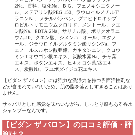
2Na、香料、塩化Na、ＢＧ、フェノキシエタノー
ル、ステアリン酸PEG-150、ラウロイルメチルア
ラニンNa、メチルパラベン、グアヒドロキシプ
ロピルトリモニウムクロリド、メントール、クエ
ン酸Na、EDTA-2Na、サリチル酸、ポリクオラニ
ウム-10、クエン酸、シメン-5―オール、エタノ
ール、ジラウロイルグルタミン酸リシンNa、フ
ェノールスルホン酸亜鉛、カキタンニン、クロウ
ミンＴオウゴン根エキス、炭酸水素Na、チャ葉
エキス、ボタンエキス、ヒキオコシ葉/茎エキ
ス、炭酸Na、フユボダイジュ花エキス
【ビダン ザ バロン】には強力な洗浄力を持つ界面活性剤な
どが含まれていないため、肌の脂を落としすぎることはあり
ません。
サッパリとした感覚を味わいながら、しっとり感もある香水
シャンプーなんです。
【ビダン ザ バロン】の口コミ評価・評
判は？