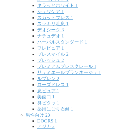
キラッとホワイト
1
シュワケア
1
スカットブレス
1
スッキリ吐息
1
デオシーク
3
ナチュデオ
1
ハーバルスタンダード
1
フレピュア
1
ブレスマイル
2
ブレッシュ
2
プレミアムブレスクレール
1
リュミエールブランネージュ
1
ルブレン
2
ローズドレス
1
息ピュア
1
美歯口
1
臭ピタッ
1
薬用にごり石鹸
1
男性向け
23
DOORS
1
アジカ
2