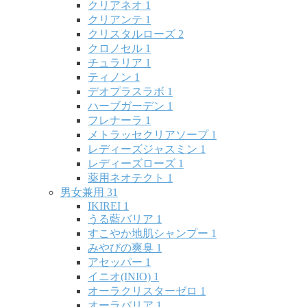
クリアネオ
1
クリアンテ
1
クリスタルローズ
2
クロノセル
1
チュラリア
1
ティノン
1
デオプラスラボ
1
ハーブガーデン
1
フレナーラ
1
メトラッセクリアソープ
1
レディーズジャスミン
1
レディーズローズ
1
薬用ネオテクト
1
男女兼用
31
IKIREI
1
うる藍バリア
1
すこやか地肌シャンプー
1
みやびの爽臭
1
アセッパー
1
イニオ(INIO)
1
オーラクリスターゼロ
1
オーラバリア
1