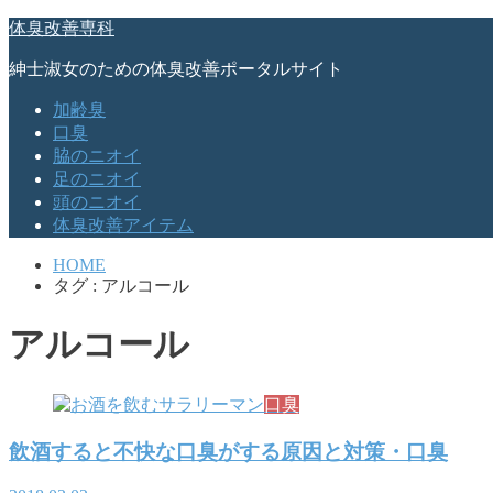
体臭改善専科
紳士淑女のための体臭改善ポータルサイト
加齢臭
口臭
脇のニオイ
足のニオイ
頭のニオイ
体臭改善アイテム
HOME
タグ : アルコール
アルコール
口臭
飲酒すると不快な口臭がする原因と対策・口臭