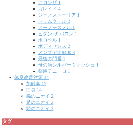
アロンザ
1
ガレイド
4
ジーノストーリア
1
トリムクール
2
ノーノースメル
1
ビダン ザ バロン
1
ホロベル
1
ボディセンス
2
メンズデオ8400
3
最後の門番
1
母の滴シルバーウォッシュ
1
薬用デニーロ
1
体臭改善対策
34
加齢臭
15
口臭
14
脇のニオイ
2
足のニオイ
2
頭のニオイ
3
タグ