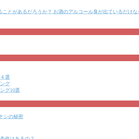
ることがあるだろうか？ お酒のアルコール臭が出ているだけな
め４選
キング
ング10選
りナシの秘密
条件はあるの？