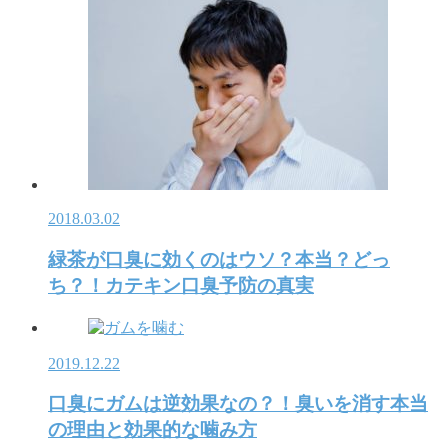
2018.03.02
緑茶が口臭に効くのはウソ？本当？どっ
ち？！カテキン口臭予防の真実
2019.12.22
口臭にガムは逆効果なの？！臭いを消す本当
の理由と効果的な噛み方