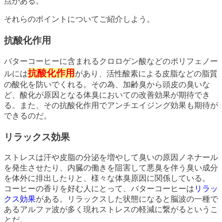
点がある。
それらのポイントについてご紹介しよう。
抗酸化作用
バターコーヒーに含まれるクロロゲン酸などのポリフェノー
抗酸化作用
ルには
があり、活性酸素による皮脂などの脂質
の酸化を防いでくれる。その為、加齢臭から頭皮の臭いな
ど、酸化が原因となる体臭においての改善効果が期待でき
る。また、その抗酸化作用でアンチエイジング効果も期待が
できるのだ。
リラックス効果
ストレスは汗や皮脂の分泌を増やして臭いの原因ノネナール
を発生させたり、内臓の働きを阻害して悪臭を伴う臭い成分
を体外に排出したりと、様々な体臭原因に関係している。
コーヒーの香りを好む人にとって、バターコーヒーは
リラッ
クス効果
がある。リラックスした状態になると脳波の一種で
あるアルファ波が多く現れストレスの軽減に繋がるというこ
とだ。