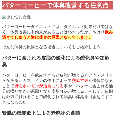
バターコーヒーで体臭改善する注意点
バターコーヒーダイエットには、ダイエット効果だけではな
く、体臭改善にも効果があることはわかったが、やはり
飲み
過ぎてしまうと逆に体臭の原因となってしまう。
そんな体臭の原因となる場合についてもご紹介しよう。
バターに含まれる皮脂の酸化による酸化臭や加齢
臭
バターコーヒーを飲みすぎると皮脂が増えるというデメリッ
トがある。カフェインの作用によって
交感神経
が優位になる
ことで
男性ホルモンが活発になる
事や、バターに含まれる油
分の摂りすぎが原因となり皮脂分泌が増える。そして、皮脂
は外気に触れることで酸化されて油臭い体臭を引き起こすこ
とになるのだ。
腎臓の機能低下による老廃物の蓄積