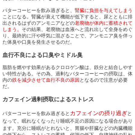
バターコーヒーを飲み過ぎると、
腎臓に負担を与えてしまう
ことになる。腎臓が衰えて機能が低下すると、尿とともに排
出されるはずのアンモニアなどの
老廃物が体内に蓄積されて
しまう。
その結果、老廃物は血液へと流れ出して全身をめぐ
り、最終的に汗や呼気に混ざることで、アンモニア臭を伴っ
た体臭や口臭を発生させるのだ。
血行不良による口臭やミドル臭
脂肪を燃やす効果があるクロロゲン酸は、鉄分と結合しやす
い特性がある。その為、過剰なバターコーヒーの摂取は、体
内の
鉄を減少させて血行不良の原因
となるので注意が必要
だ。
カフェイン過剰摂取によるストレス
カフェインの摂り過ぎ
バターコーヒーを飲み過ぎると
と
なって、眠れなくなったり睡眠不足の原因になる場合があり
ます。
充分に睡眠がとれないと、胃腸や肝臓などの内臓機能
の低下から、ストレスの蓄積、代謝の低下、自律神経の乱れ