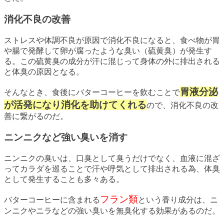
消化不良の改善
ストレスや体調不良が原因で消化不良になると、食べ物が胃
や腸で発酵して卵が腐ったような臭い（硫黄臭）が発生す
る。この硫黄臭の成分が汗に混じって身体の外に排出される
と体臭の原因となる。
胃液分泌
そんなとき、食後にバターコーヒーを飲むことで
が活発になり消化を助けてくれる
ので、消化不良の改
善に繋がるのだ。
ニンニクなど強い臭いを消す
ニンニクの臭いは、口臭として臭うだけでなく、血液に混ざ
ってカラダを巡ることで汗や呼気として排出される為、体臭
として発生することも多々ある。
フラン類
バターコーヒーに含まれる
という香り成分は、ニ
ンニクやニラなどの強い臭いを無臭化する効果があるのだ。